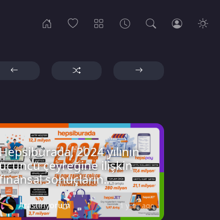
Hepsiburada, 2024 yılının
üçüncü çeyreğine ilişkin
finansal sonuçların...
Arastiriyorum
1 year ago