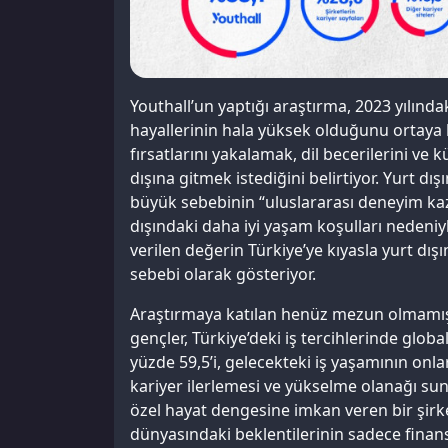
Youthall’un yaptığı araştırma, 2023 yılında
hayallerinin hala yüksek olduğunu ortaya k
fırsatlarını yakalamak, dil becerilerini ve 
dışına gitmek istediğini belirtiyor. Yurt dı
büyük sebebinin “uluslararası deneyim ka
dışındaki daha iyi yaşam koşulları nedeniy
verilen değerin Türkiye’ye kıyasla yurt dı
sebebi olarak gösteriyor​.
Araştırmaya katılan henüz mezun olmamış ö
gençler, Türkiye’deki iş tercihlerinde globa
yüzde 59,5’i, gelecekteki iş yaşamının onl
kariyer ilerlemesi ve yükselme olanağı suna
özel hayat dengesine imkan veren bir şirk
dünyasındaki beklentilerinin sadece finan