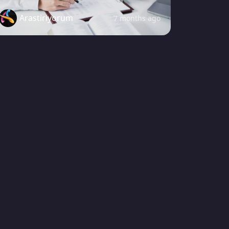
Arastiriyorum
7 months ago