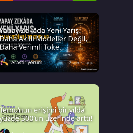
Yapay Zekâda Yeni Yarış:
Daha Akıllı Modeller Değil,
Daha Verimli Toke...
Arastiriyorum
2 weeks ago
Temu’nun erişimi bir yılda
yüzde 300’ün üzerinde arttı!