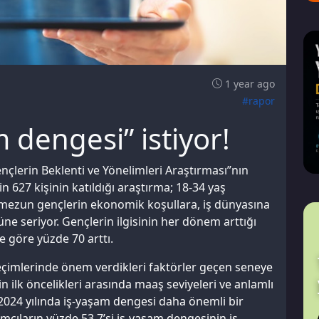
1 year ago
#rapor
 dengesi” istiyor!
Gençlerin Beklenti ve Yönelimleri Araştırması”nın
n 627 kişinin katıldığı araştırma; 18-34 yaş
ni mezun gençlerin ekonomik koşullara, iş dünyasına
üne seriyor. Gençlerin ilgisinin her dönem arttığı
 göre yüzde 70 arttı.
eçimlerinde önem verdikleri faktörler geçen seneye
in ilk öncelikleri arasında maaş seviyeleri ve anlamlı
 2024 yılında iş-yaşam dengesi daha önemli bir
ımcıların yüzde 53,7’si iş-yaşam dengesinin iş