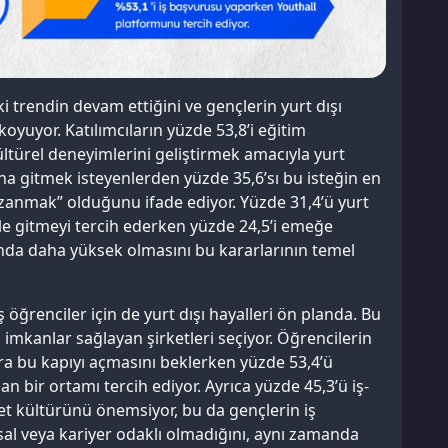
ki trendin devam ettiğini ve gençlerin yurt dışı
oyuyor. Katılımcıların yüzde 53,8’i eğitim
kültürel deneyimlerini geliştirmek amacıyla yurt
şına gitmek isteyenlerden yüzde 35,6’sı bu isteğin en
zanmak” olduğunu ifade ediyor. Yüzde 31,4’ü yurt
le gitmeyi tercih ederken yüzde 24,5’i emeğe
şında daha yüksek olmasını bu kararlarının temel
ğrenciler için de yurt dışı hayalleri ön planda. Bu
l imkanlar sağlayan şirketleri seçiyor. Öğrencilerin
ara bu kapıyı açmasını beklerken yüzde 53,4’ü
n bir ortamı tercih ediyor. Ayrıca yüzde 45,3’ü iş-
et kültürünü önemsiyor, bu da gençlerin iş
sal veya kariyer odaklı olmadığını, aynı zamanda